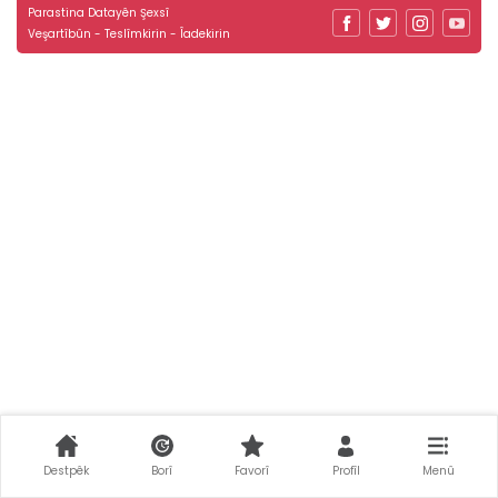
Parastina Datayên Şexsî
Veşartîbûn - Teslîmkirin - Îadekirin
Destpêk
Borî
Favorî
Profîl
Menû