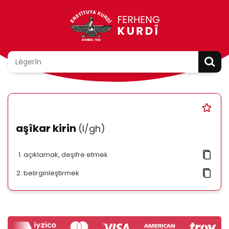
aşîkar kirin
(l/gh)
açıklamak, deşifre etmek
belirginleştirmek