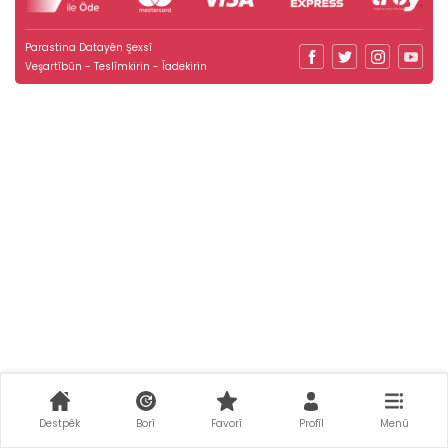
Parastina Datayên Şexsî
Veşartîbûn - Teslîmkirin - Îadekirin
Destpêk
Borî
Favorî
Profîl
Menû