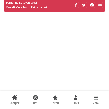
Parastina Datayên Şexsî
Veşartîbûn - Teslîmkirin - Îadekirin
Destpêk
Borî
Favorî
Profîl
Menû