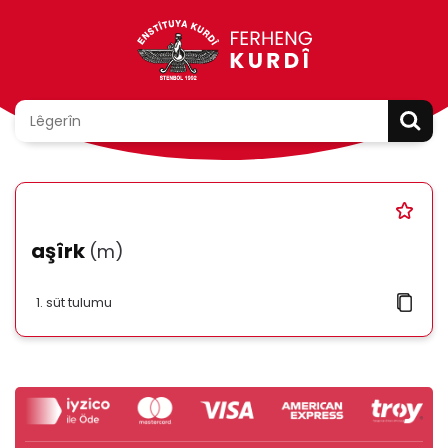
aşîrk
(m)
süt tulumu