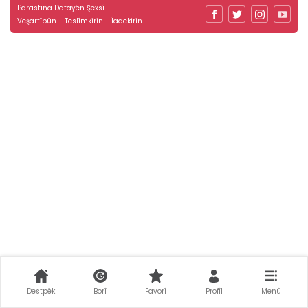
Parastina Datayên Şexsî
Veşartîbûn - Teslîmkirin - Îadekirin
Destpêk
Borî
Favorî
Profîl
Menû