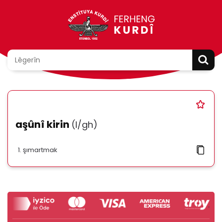
aşûnî kirin
(l/gh)
şımartmak