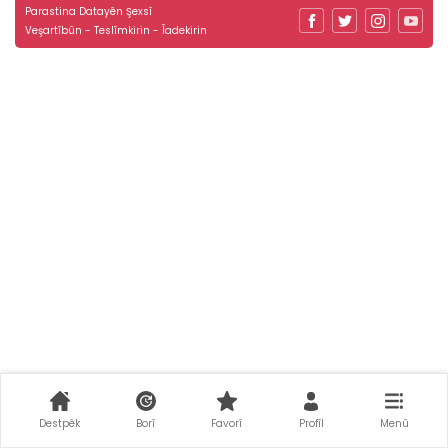
Parastina Datayên Şexsî
Veşartîbûn - Teslîmkirin - Îadekirin
Destpêk
Borî
Favorî
Profîl
Menû