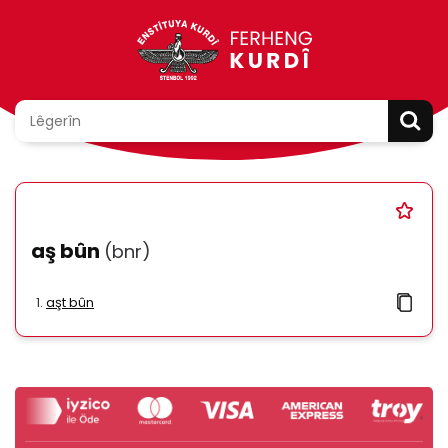
aş bûn
(bnr)
aşt bûn