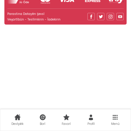
Parastina Datayên Şexsî
Veşartîbûn - Teslîmkirin - Îadekirin
Destpêk
Borî
Favorî
Profîl
Menû