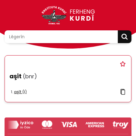
aşit
(bnr)
aşît (I)