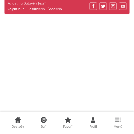
Parastina Datayên Şexsî
Veşartîbûn - Teslîmkirin - Îadekirin
Destpêk
Borî
Favorî
Profîl
Menû