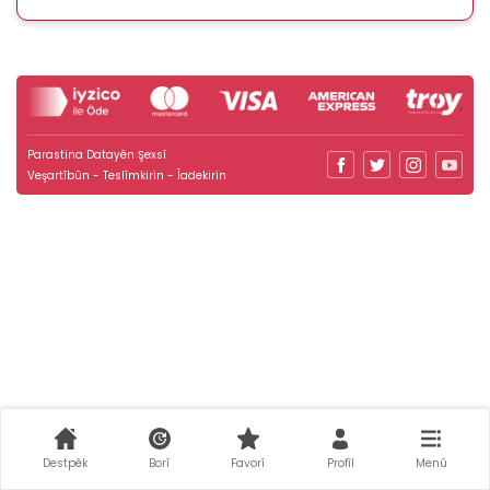
Parastina Datayên Şexsî
Veşartîbûn - Teslîmkirin - Îadekirin
Destpêk
Borî
Favorî
Profîl
Menû