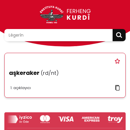
aşkeraker
(rd/nt)
açıklayıcı