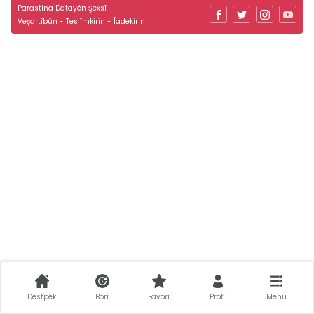
Parastina Datayên Şexsî
Veşartîbûn - Teslîmkirin - Îadekirin
Destpêk
Borî
Favorî
Profîl
Menû