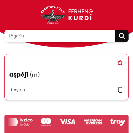
aşpêjî
(m)
aşçılık