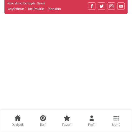
Parastina Datayên Şexsî
Veşartîbûn - Teslîmkirin - Îadekirin
Destpêk
Borî
Favorî
Profîl
Menû