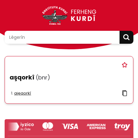
aşqorkî
(bnr)
ajeqorkî