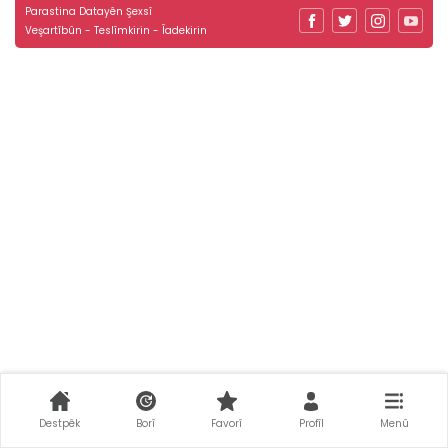
Parastina Datayên Şexsî
Veşartîbûn - Teslîmkirin - Îadekirin
Destpêk
Borî
Favorî
Profîl
Menû