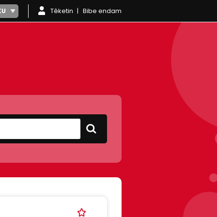
Têketin
Bibe endam
KU