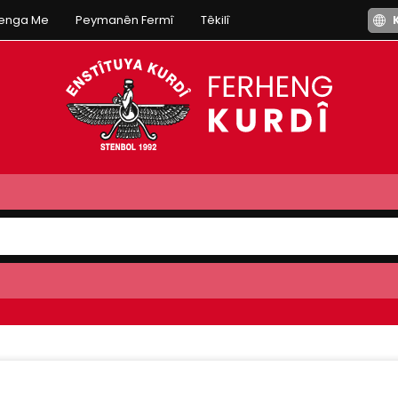
henga Me
Peymanên Fermî
Têkilî