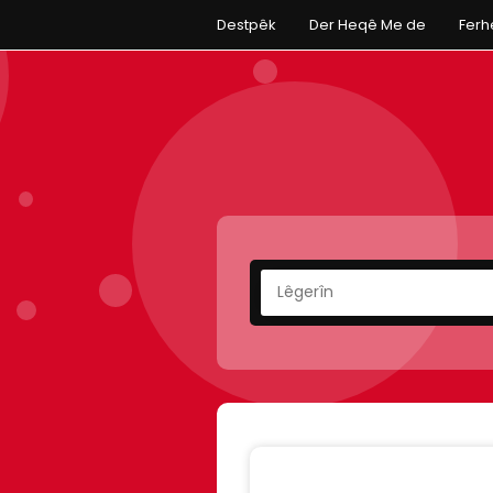
Destpêk
Der Heqê Me de
Fer