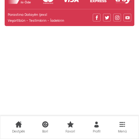
Parastina Datayên Şexsî
Veşartîbûn - Teslîmkirin - Îadekirin
Destpêk
Borî
Favorî
Profîl
Menû