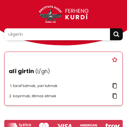
alî girtin
(l/gh)
taraf tutmak, yan tutmak
kayırmak, iltimas etmek