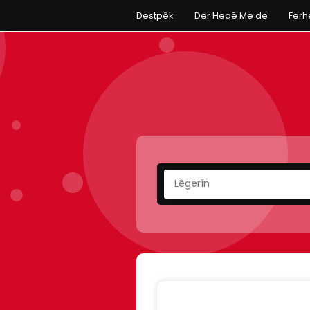
Destpêk
Der Heqê Me de
Fer