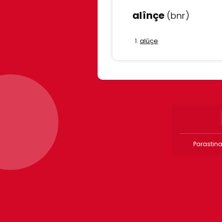
alînçe
(bnr)
alûçe
Parastina