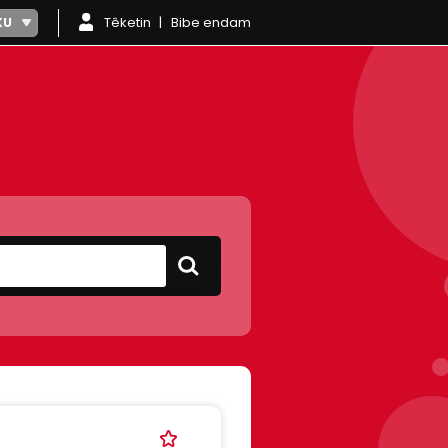
Têketin
Bibe endam
KU