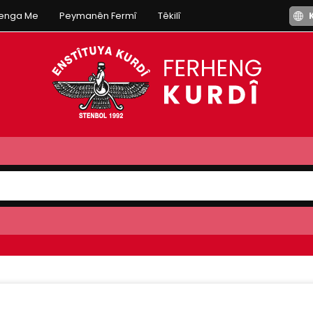
henga Me
Peymanên Fermî
Têkilî