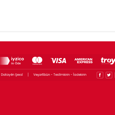
 Datayên Şexsî
Veşartîbûn - Teslîmkirin - Îadekirin