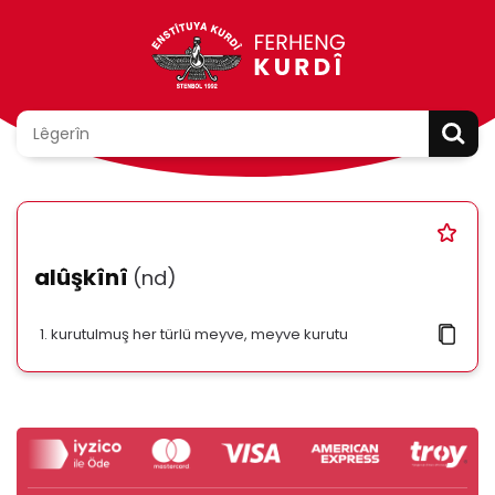
alûşkînî
(nd)
kurutulmuş her türlü meyve, meyve kurutu