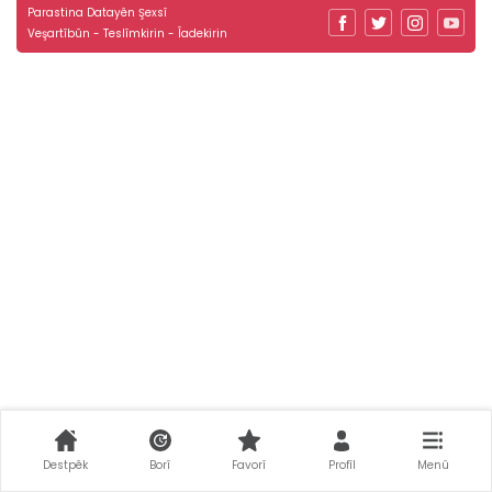
Parastina Datayên Şexsî
Veşartîbûn - Teslîmkirin - Îadekirin
Destpêk
Borî
Favorî
Profîl
Menû