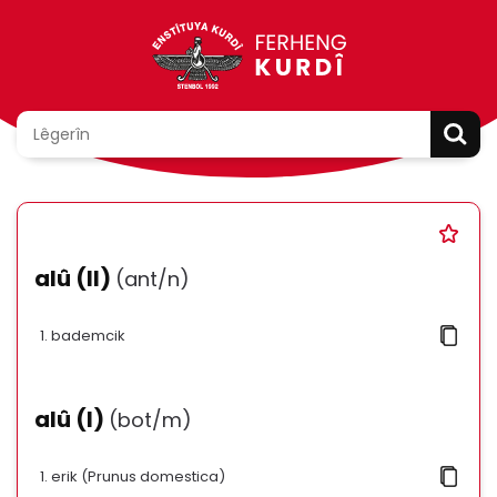
alû (II)
(ant/n)
bademcik
alû (I)
(bot/m)
erik (Prunus domestica)