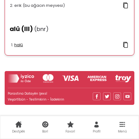
erik (bu ağacın meyvesi)
alû (III)
(bnr)
halû
Parastina Datayên Şexsî
Veşartîbûn - Teslîmkirin - Îadekirin
Destpêk
Borî
Favorî
Profîl
Menû