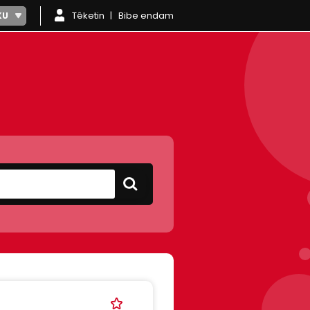
Têketin
Bibe endam
KU