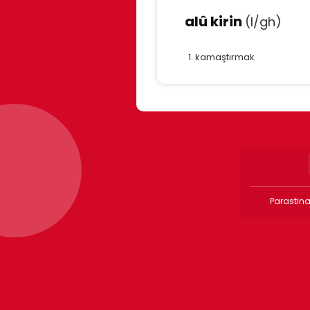
alû kirin
(l/gh)
kamaştırmak
Parastina