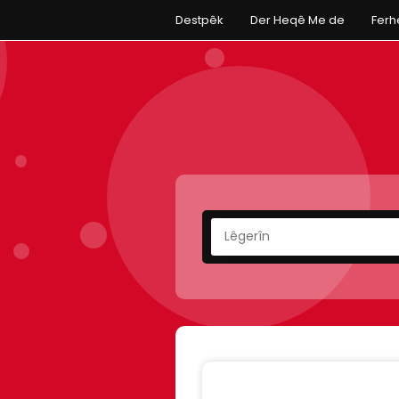
Destpêk
Der Heqê Me de
Fer