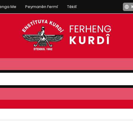
henga Me
Peymanên Fermî
Têkilî