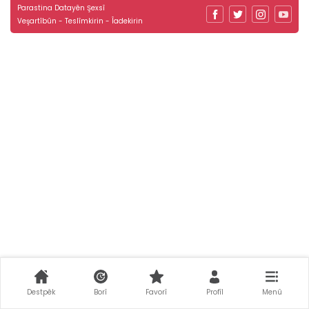
Parastina Datayên Şexsî
Veşartîbûn - Teslîmkirin - Îadekirin
Destpêk
Borî
Favorî
Profîl
Menû