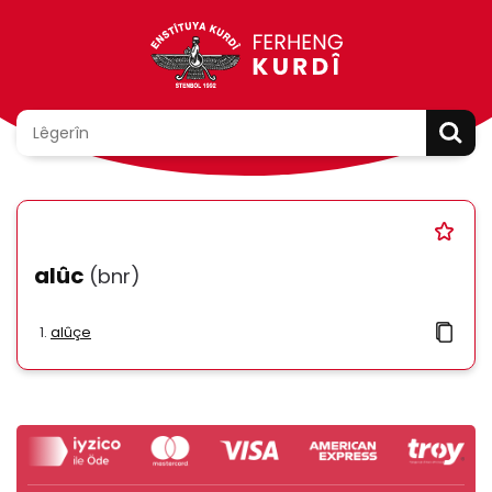
alûc
(bnr)
alûçe