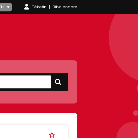
Têketin
Bibe endam
KU