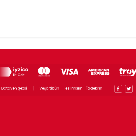
 Datayên Şexsî
Veşartîbûn - Teslîmkirin - Îadekirin