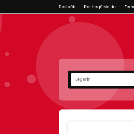
Destpêk
Der Heqê Me de
Fer