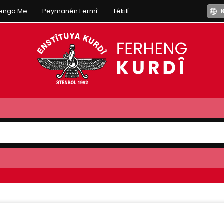
henga Me
Peymanên Fermî
Têkilî