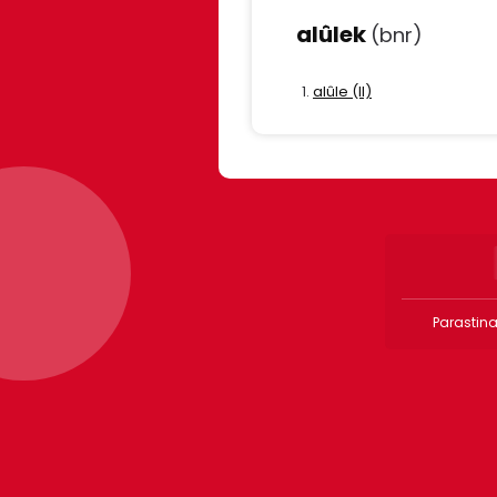
alûlek
(bnr)
alûle (II)
Parastina