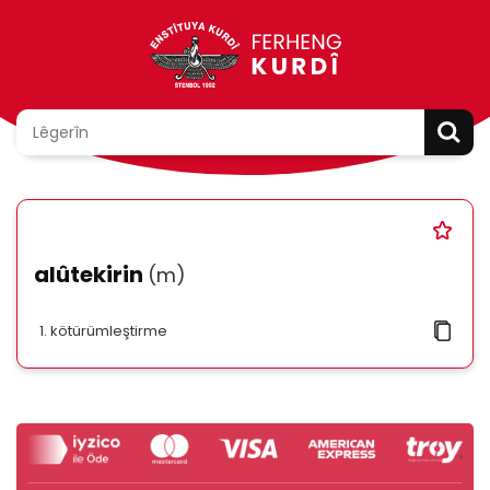
alûtekirin
(m)
kötürümleştirme