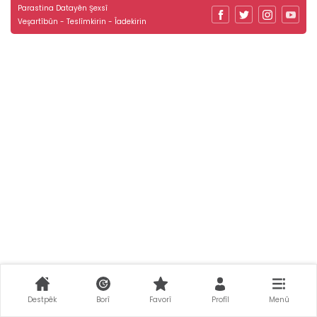
Parastina Datayên Şexsî
Veşartîbûn - Teslîmkirin - Îadekirin
Destpêk
Borî
Favorî
Profîl
Menû