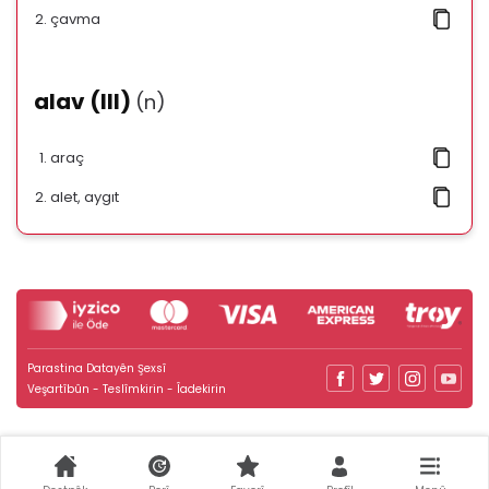
çavma
alav (III)
(n)
araç
alet, aygıt
Parastina Datayên Şexsî
Veşartîbûn - Teslîmkirin - Îadekirin