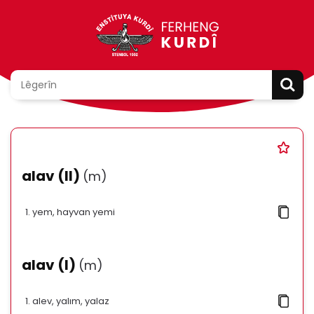
alav (II)
(m)
yem, hayvan yemi
alav (I)
(m)
alev, yalım, yalaz