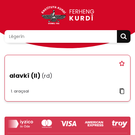
alavkî (II)
(rd)
araçsal