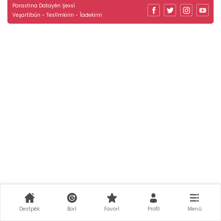
Parastina Datayên Şexsî
Veşartîbûn - Teslîmkirin - Îadekirin
Destpêk
Borî
Favorî
Profîl
Menû