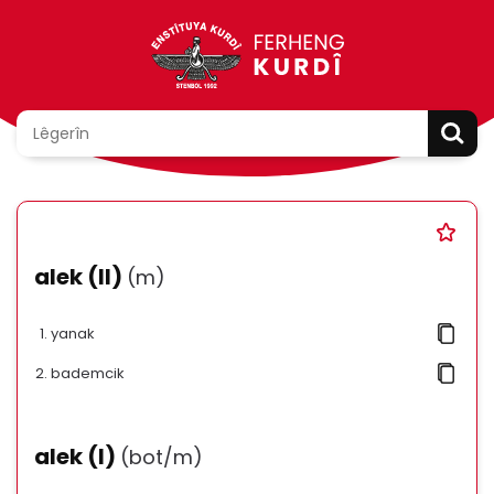
alek (II)
(m)
yanak
bademcik
alek (I)
(bot/m)