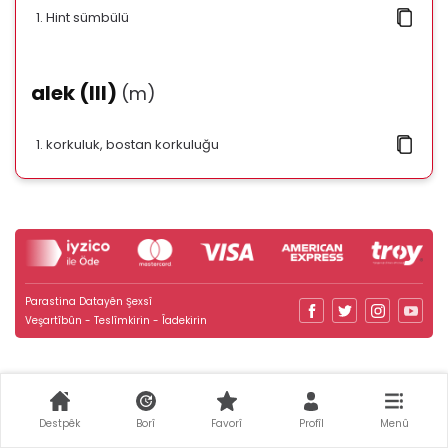
Hint sümbülü
alek (III)
(m)
korkuluk, bostan korkuluğu
Parastina Datayên Şexsî
Veşartîbûn - Teslîmkirin - Îadekirin
Destpêk
Borî
Favorî
Profîl
Menû