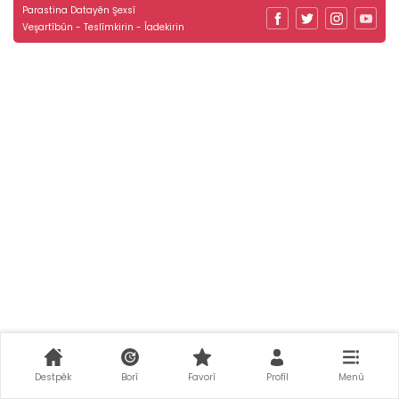
Parastina Datayên Şexsî
Veşartîbûn - Teslîmkirin - Îadekirin
Destpêk
Borî
Favorî
Profîl
Menû