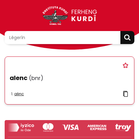
alenc
(bnr)
alinc