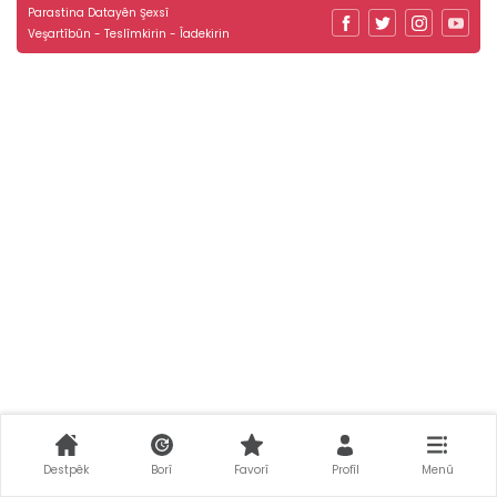
Parastina Datayên Şexsî
Veşartîbûn - Teslîmkirin - Îadekirin
Destpêk
Borî
Favorî
Profîl
Menû