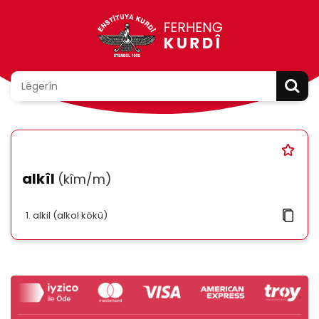
alkîl
(kîm/m)
alkil (alkol kökü)