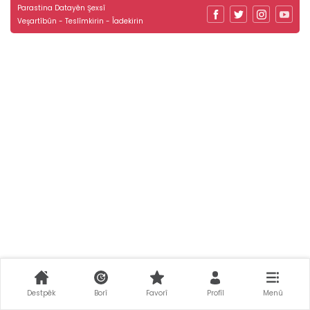
Parastina Datayên Şexsî
Veşartîbûn - Teslîmkirin - Îadekirin
Destpêk
Borî
Favorî
Profîl
Menû