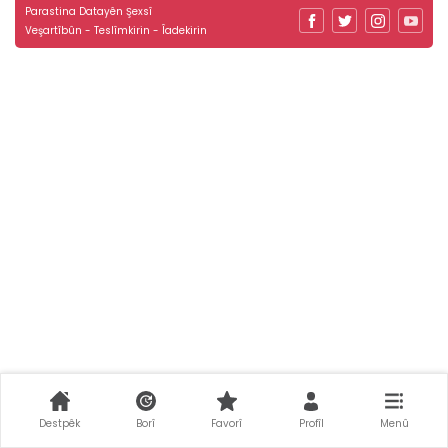
Parastina Datayên Şexsî
Veşartîbûn - Teslîmkirin - Îadekirin
Destpêk
Borî
Favorî
Profîl
Menû