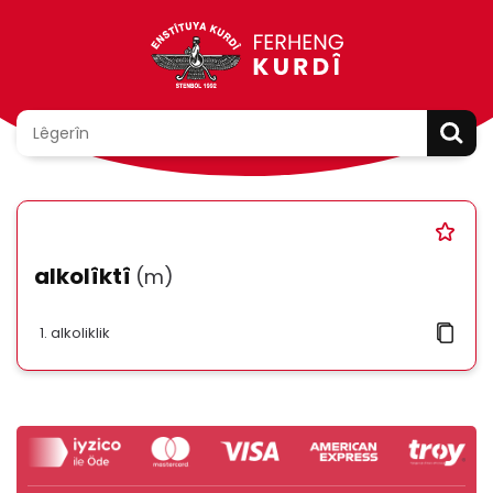
alkolîktî
(m)
alkoliklik