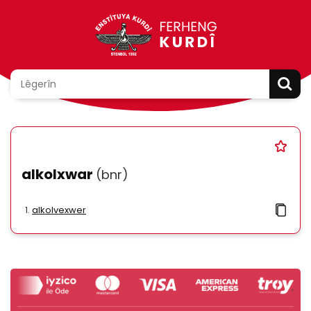
alkolxwar
(bnr)
alkolvexwer