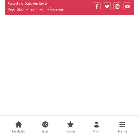
Parastina Datayên Şexsî
Veşartîbûn - Teslîmkirin - Îadekirin
Destpêk
Borî
Favorî
Profîl
Menû