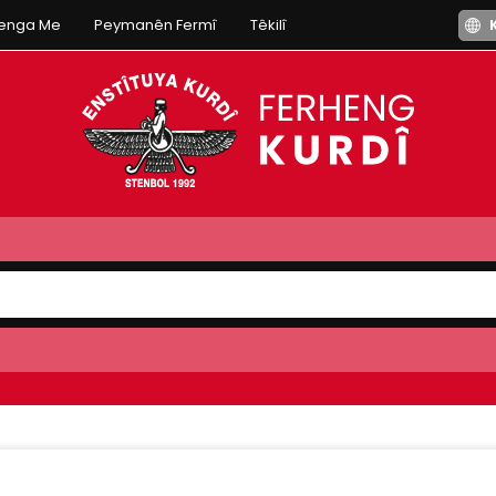
henga Me
Peymanên Fermî
Têkilî