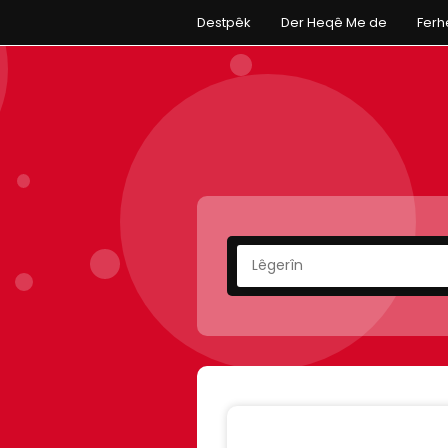
Destpêk
Der Heqê Me de
Fer