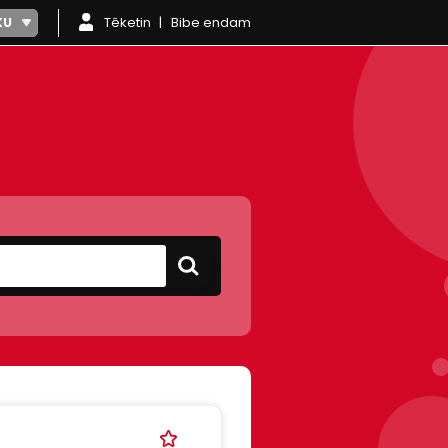
Têketin
Bibe endam
KU