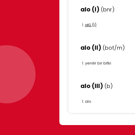
alo (I)
(bnr)
alû (I)
alo (II)
(bot/m)
yenilir bir bitki
alo (III)
(b)
alo