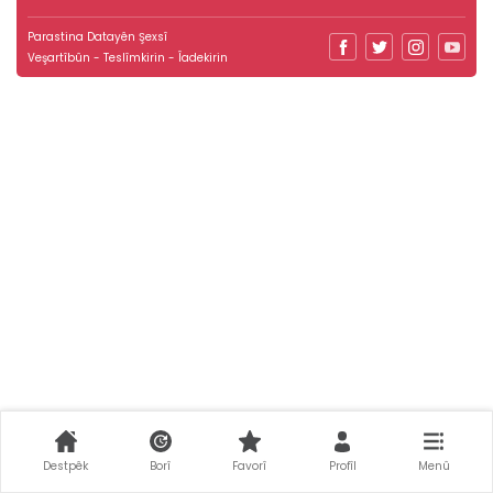
Parastina Datayên Şexsî
Veşartîbûn - Teslîmkirin - Îadekirin
Destpêk
Borî
Favorî
Profîl
Menû