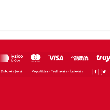
 Datayên Şexsî
Veşartîbûn - Teslîmkirin - Îadekirin