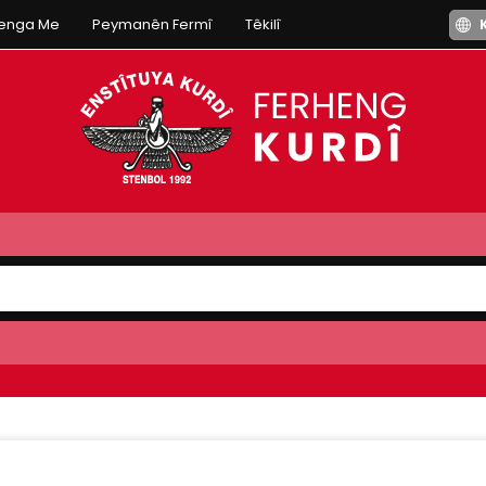
henga Me
Peymanên Fermî
Têkilî