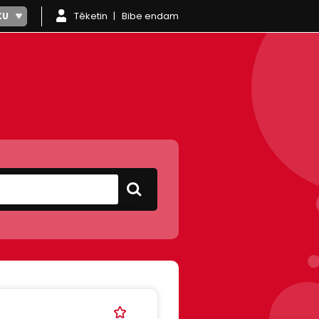
Têketin
Bibe endam
KU