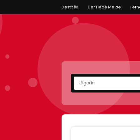
Destpêk
Der Heqê Me de
Fer