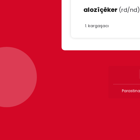
alozîçêker
(rd/nd)
kargaşacı
Parastina