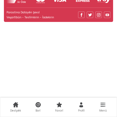
Parastina Datayên Şexsî
Veşartîbûn - Teslîmkirin - Îadekirin
Destpêk
Borî
Favorî
Profîl
Menû