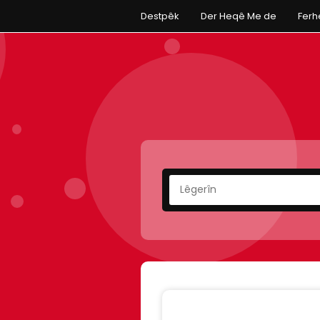
Destpêk
Der Heqê Me de
Fer