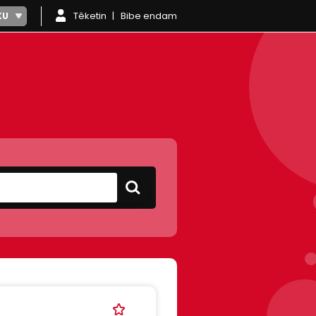
Têketin
Bibe endam
KU