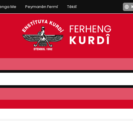
henga Me
Peymanên Fermî
Têkilî