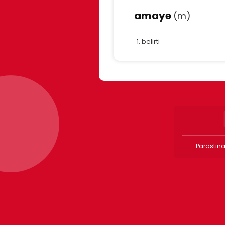
amaye
(m)
belirti
Parastina