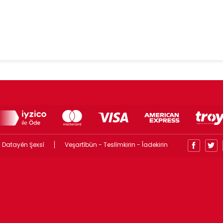
 Datayên Şexsî
Veşartîbûn - Teslîmkirin - Îadekirin