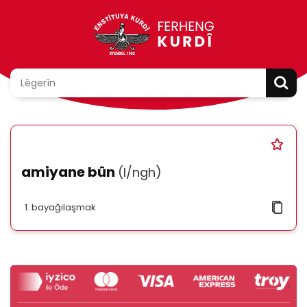
amiyane bûn
(l/ngh)
bayağılaşmak