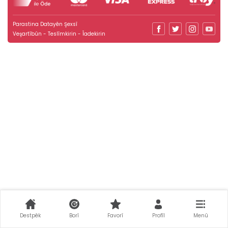
Parastina Datayên Şexsî
Veşartîbûn - Teslîmkirin - Îadekirin
Destpêk
Borî
Favorî
Profîl
Menû