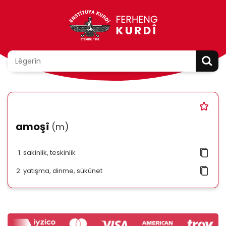
amoşî
(m)
sakinlik, teskinlik
yatışma, dinme, sükünet