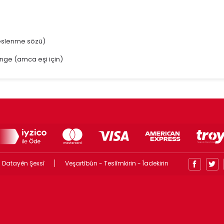
seslenme sözü)
nge (amca eşi için)
 Datayên Şexsî
Veşartîbûn - Teslîmkirin - Îadekirin