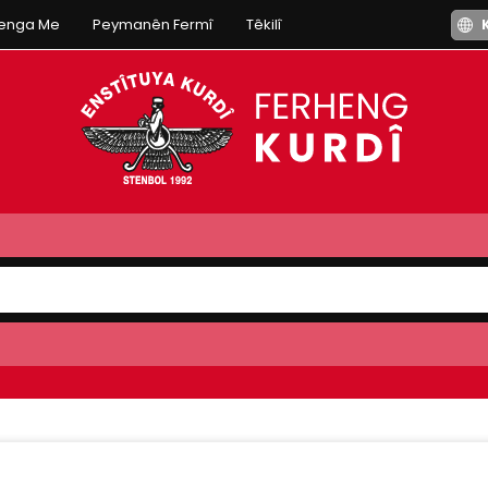
henga Me
Peymanên Fermî
Têkilî