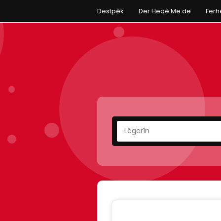
Destpêk
Der Heqê Me de
Fer