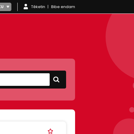
Têketin
Bibe endam
KU