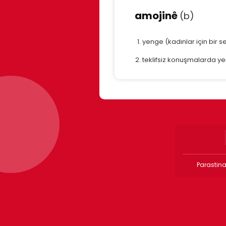
amojinê
(b)
yenge (kadınlar için bir 
teklifsiz konuşmalarda ye
Parastina