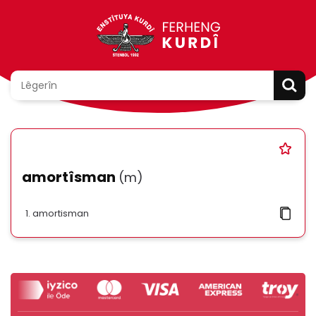
amortîsman
(m)
amortisman