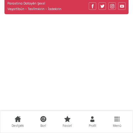
Parastina Datayên Şexsî
Veşartîbûn - Teslîmkirin - Îadekirin
Destpêk
Borî
Favorî
Profîl
Menû