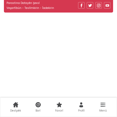
Parastina Datayên Şexsî
Veşartîbûn - Teslîmkirin - Îadekirin
Destpêk
Borî
Favorî
Profîl
Menû