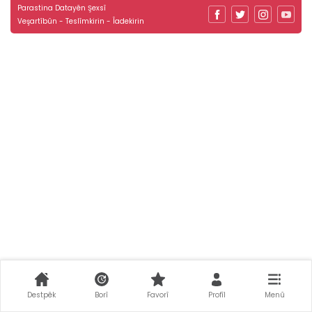
Parastina Datayên Şexsî
Veşartîbûn - Teslîmkirin - Îadekirin
Destpêk
Borî
Favorî
Profîl
Menû