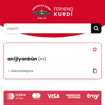
anîjiyanbûn
(m)
ölümsüzleşme