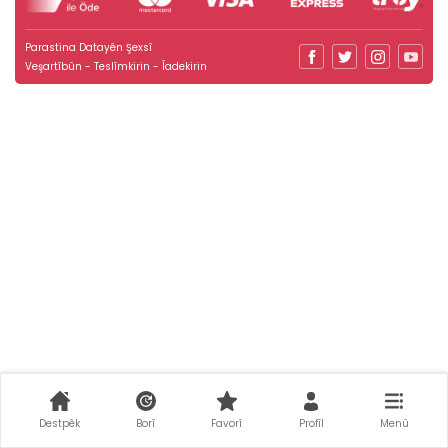
Parastina Datayên Şexsî
Veşartîbûn - Teslîmkirin - Îadekirin
Destpêk
Borî
Favorî
Profîl
Menû