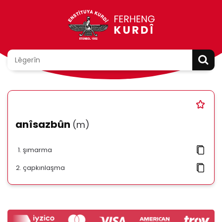
anîsazbûn
(m)
şımarma
çapkınlaşma