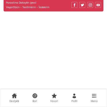
Parastina Datayên Şexsî
Veşartîbûn - Teslîmkirin - Îadekirin
Destpêk
Borî
Favorî
Profîl
Menû