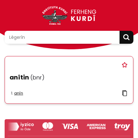
anîtin
(bnr)
anîn