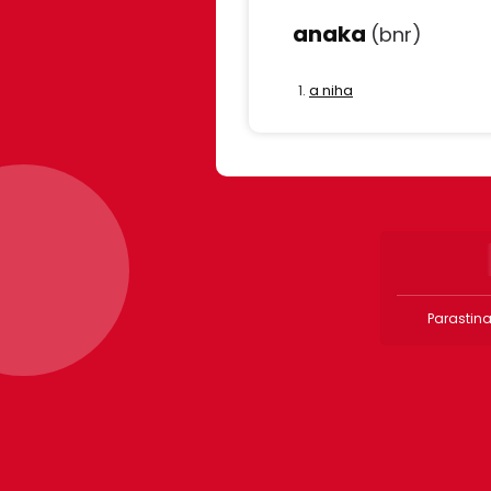
anaka
(bnr)
a niha
Parastina