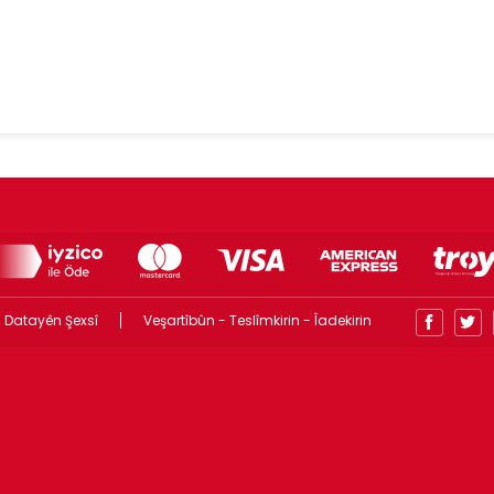
 Datayên Şexsî
Veşartîbûn - Teslîmkirin - Îadekirin