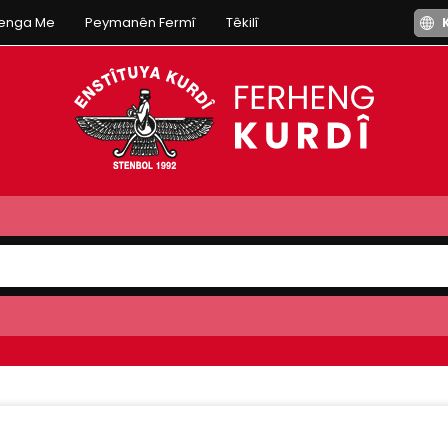
henga Me
Peymanên Fermî
Têkilî