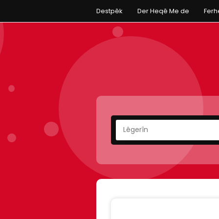
Destpêk
Der Heqê Me de
Fer