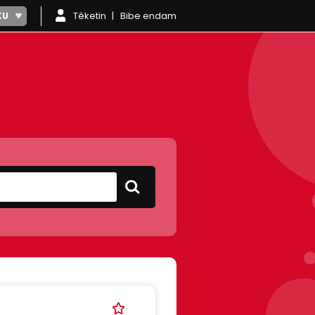
Têketin
Bibe endam
KU