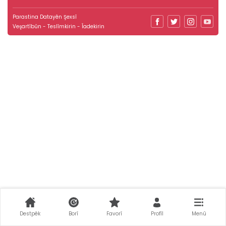
Parastina Datayên Şexsî
Veşartîbûn - Teslîmkirin - Îadekirin
Destpêk
Borî
Favorî
Profîl
Menû