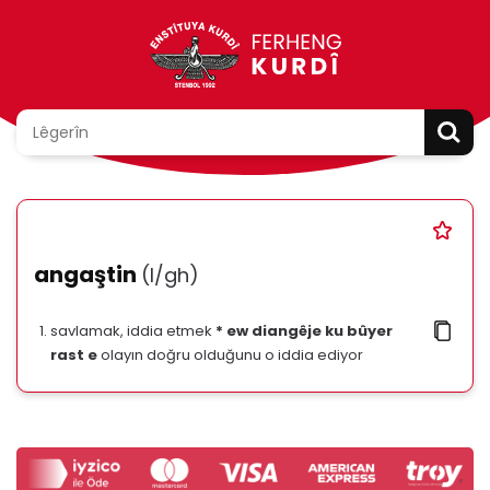
angaştin
(l/gh)
savlamak, iddia etmek
* ew diangêje ku bûyer
rast e
olayın doğru olduğunu o iddia ediyor