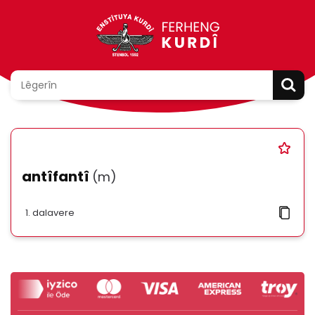
antîfantî
(m)
dalavere