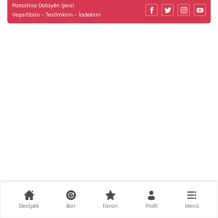
Parastina Datayên Şexsî
Veşartîbûn - Teslîmkirin - Îadekirin
Destpêk
Borî
Favorî
Profîl
Menû