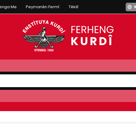
henga Me
Peymanên Fermî
Têkilî