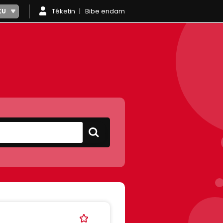
Têketin
Bibe endam
KU