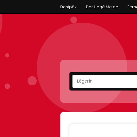
Destpêk
Der Heqê Me de
Fer