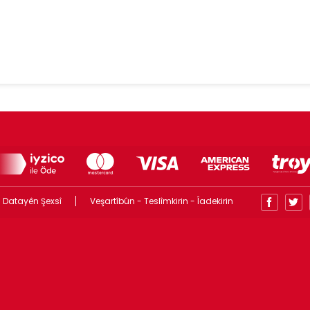
 Datayên Şexsî
Veşartîbûn - Teslîmkirin - Îadekirin