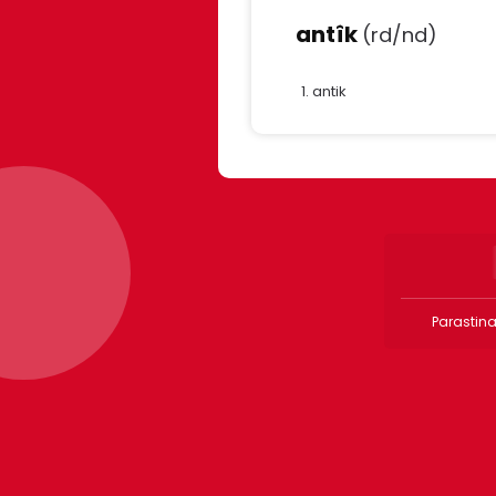
antîk
(rd/nd)
antik
Parastina