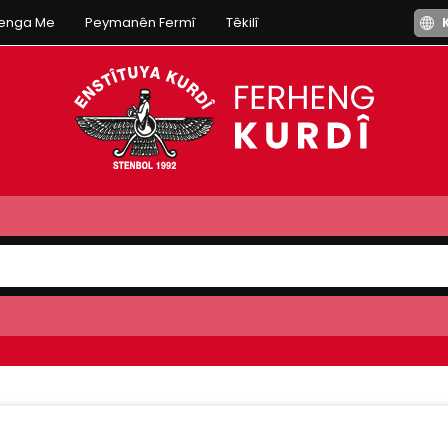
henga Me
Peymanên Fermî
Têkilî