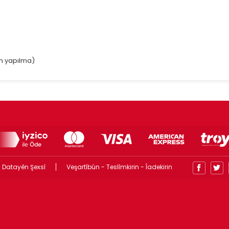
en yapılma)
 Datayên Şexsî
Veşartîbûn - Teslîmkirin - Îadekirin