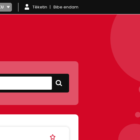
Têketin
Bibe endam
KU