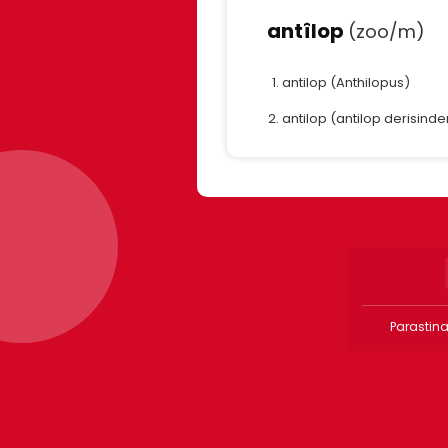
antîlop
(zoo/m)
antilop (Anthilopus)
antilop (antilop derisind
Parastina