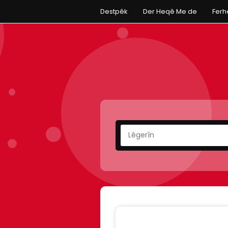
Destpêk
Der Heqê Me de
Fer