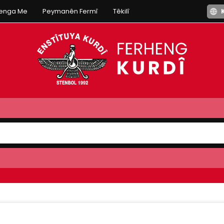
henga Me
Peymanên Fermî
Têkilî