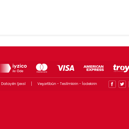
 Datayên Şexsî
Veşartîbûn - Teslîmkirin - Îadekirin