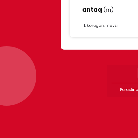
antaq
(m)
korugan, mevzi
Parastina