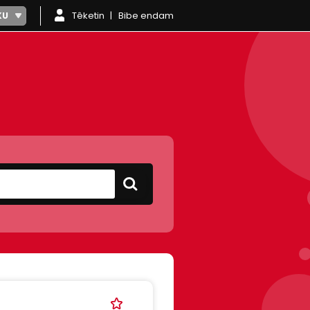
Têketin
Bibe endam
KU