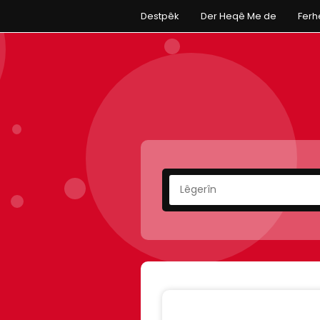
Destpêk
Der Heqê Me de
Fer