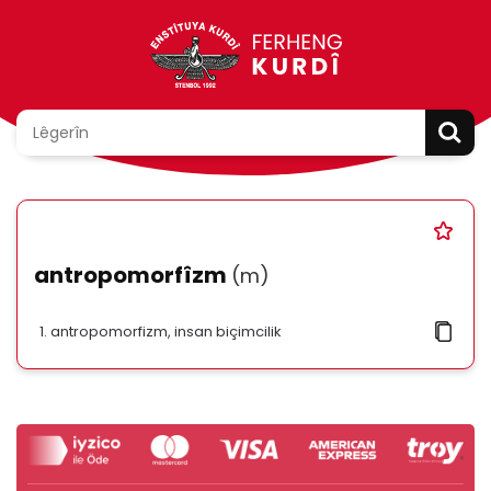
antropomorfîzm
(m)
antropomorfizm, insan biçimcilik