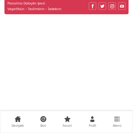
Parastina Datayên Şexsî
Veşartîbûn - Teslîmkirin - Îadekirin
Destpêk
Borî
Favorî
Profîl
Menû