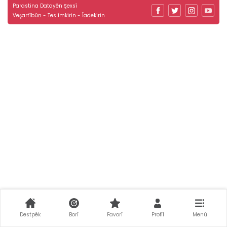
Parastina Datayên Şexsî
Veşartîbûn - Teslîmkirin - Îadekirin
Destpêk
Borî
Favorî
Profîl
Menû