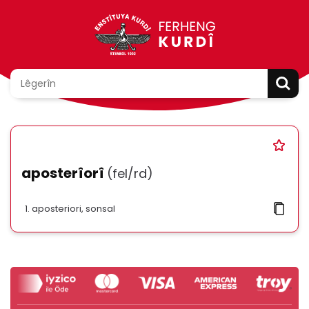
aposterîorî
(fel/rd)
aposteriori, sonsal