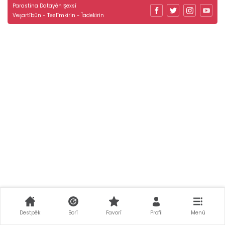
Parastina Datayên Şexsî
Veşartîbûn - Teslîmkirin - Îadekirin
Destpêk
Borî
Favorî
Profîl
Menû